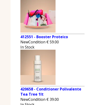
412551 - Booster Proteico
NewCondition
€
59.00
In Stock
420658 - Conditioner Polivalente
Tea Tree 1lt
NewCondition
€
39.00
In Stock